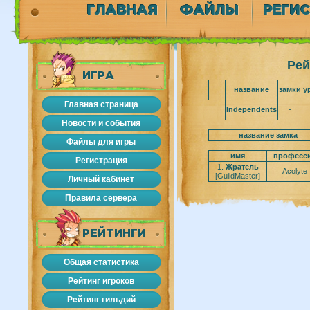
ГЛАВНАЯ
ФАЙЛЫ
РЕГИ
Рей
ИГРА
название
замки
у
Главная страница
Independents
-
Новости и события
название замка
Файлы для игры
имя
професс
Регистрация
1.
Жратель
Acolyte
[GuildMaster]
Личный кабинет
Правила сервера
РЕЙТИНГИ
Общая статистика
Рейтинг игроков
Рейтинг гильдий