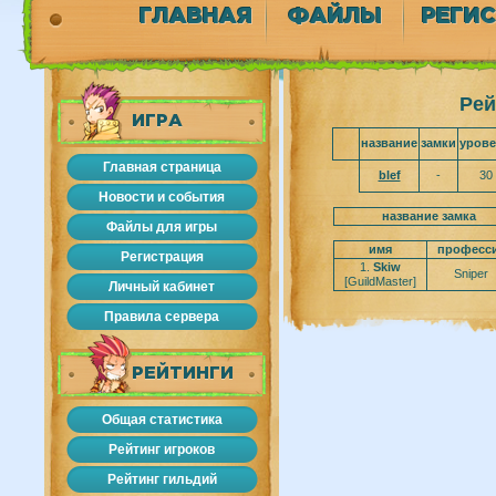
ГЛАВНАЯ
ФАЙЛЫ
РЕГИ
Рей
ИГРА
название
замки
уров
Главная страница
blef
-
30
Новости и события
название замка
Файлы для игры
имя
професс
Регистрация
1.
Skiw
Sniper
[GuildMaster]
Личный кабинет
Правила сервера
РЕЙТИНГИ
Общая статистика
Рейтинг игроков
Рейтинг гильдий