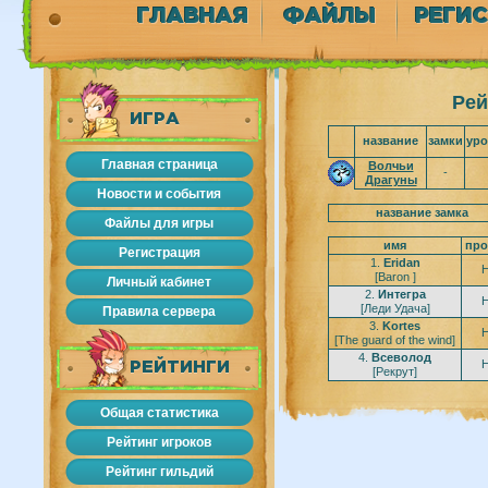
ГЛАВНАЯ
ФАЙЛЫ
РЕГИ
Рей
ИГРА
название
замки
ур
Главная страница
Волчьи
-
Драгуны
Новости и события
название замка
Файлы для игры
имя
про
Регистрация
1.
Eridan
H
[Baron ]
Личный кабинет
2.
Интегра
H
[Леди Удача]
Правила сервера
3.
Kortes
H
[The guard of the wind]
4.
Всеволод
H
РЕЙТИНГИ
[Рекрут]
Общая статистика
Рейтинг игроков
Рейтинг гильдий