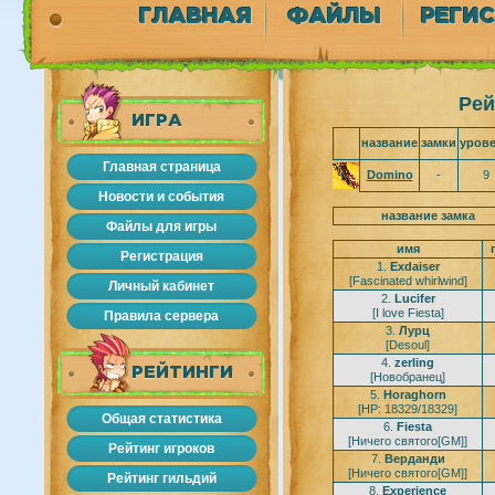
ГЛАВНАЯ
ФАЙЛЫ
РЕГИ
Рей
ИГРА
название
замки
уров
Главная страница
Domino
-
9
Новости и события
название замка
Файлы для игры
имя
Регистрация
1.
Exdaiser
[Fascinated whirlwind]
Личный кабинет
2.
Lucifer
[I love Fiesta]
Правила сервера
3.
Лурц
[Desoul]
4.
zerling
РЕЙТИНГИ
[Новобранец]
5.
Horaghorn
[HP: 18329/18329]
Общая статистика
6.
Fiesta
[Ничего святого[GM]]
Рейтинг игроков
7.
Верданди
[Ничего святого[GM]]
Рейтинг гильдий
8.
Experience