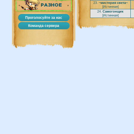
23.
~мистерия света~
РАЗНОЕ
[Истинная]
24.
Самогонщик
[Истинная]
Проголосуйте за нас
Команда сервера