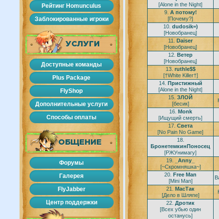
[Alone in the Night]
Рейтинг Homunculus
9.
А потому!
Заблокированные игроки
[Почему?]
10.
dudosik=)
[Новобранец]
11.
Daiser
УСЛУГИ
[Новобранец]
12.
Bетер
[Новобранец]
Доступные команды
13.
ruthle$$
[†White Killer†]
Plus Package
14.
Пристижный
[Alone in the Night]
FlyShop
15.
ЗЛОЙ
Дополнительные услуги
[бесик]
16.
Monk
Способы оплаты
[Ищущий смерть]
17.
Света
[No Pain No Game]
18.
ОБЩЕНИЕ
БронетемкинПоносец
[РЖУнимагу]
19.
_Anny_
Форумы
[~Скромняшка~]
20.
Free Man
Галерея
B
[Mini Man]
FlyJabber
21.
МасТак
[Дело в Шляпе]
Центр поддержки
22.
Дротик
[Всех убью один
останусь]