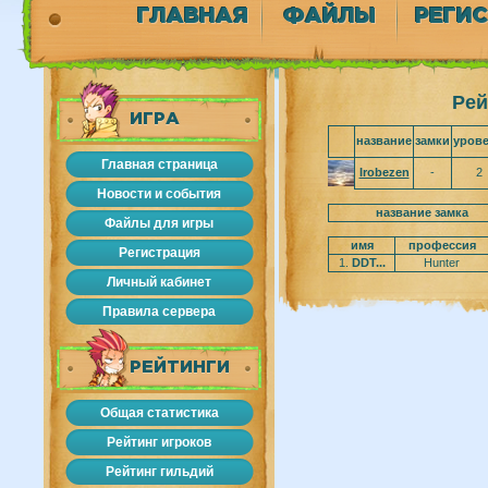
ГЛАВНАЯ
ФАЙЛЫ
РЕГИ
Рей
ИГРА
название
замки
уров
Главная страница
Irobezen
-
2
Новости и события
название замка
Файлы для игры
имя
профессия
Регистрация
1.
DDT...
Hunter
Личный кабинет
Правила сервера
РЕЙТИНГИ
Общая статистика
Рейтинг игроков
Рейтинг гильдий