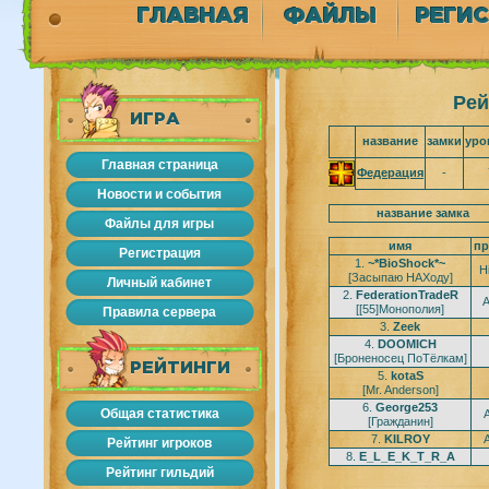
ГЛАВНАЯ
ФАЙЛЫ
РЕГИ
Рей
ИГРА
название
замки
уро
Главная страница
Федерация
-
Новости и события
название замка
Файлы для игры
имя
пр
Регистрация
1.
~*BioShock*~
H
[Засыпаю НАХоду]
Личный кабинет
2.
FederationTradeR
A
[[55]Монополия]
Правила сервера
3.
Zeek
4.
DOOMICH
[Броненосец ПоТёлкам]
РЕЙТИНГИ
5.
kotaS
[Mr. Anderson]
6.
George253
Общая статистика
[Гражданин]
7.
KILROY
Рейтинг игроков
8.
E_L_E_K_T_R_A
Рейтинг гильдий